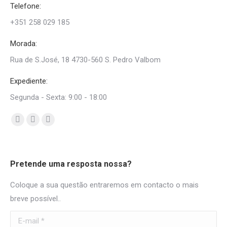
Telefone:
+351 258 029 185
Morada:
Rua de S.José, 18 4730-560 S. Pedro Valbom
Expediente:
Segunda - Sexta: 9:00 - 18:00
Find us on:
Facebook
Mail
Whatsapp
page
page
page
opens
opens
opens
Pretende uma resposta nossa?
in
in
in
new
new
new
Coloque a sua questão entraremos em contacto o mais
window
window
window
breve possível..
E-mail *