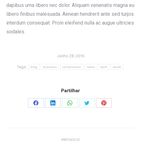
dapibus urna libero nec dolor. Aliquam venenatis magna eu
libero finibus malesuada. Aenean hendrerit ante sed turpis
interdum consequat. Proin eleifend nulla ac augue ultricies
sodales.
Junho 28, 2016
Tags:
blog
business
construction
news
work
world
Partilhar
Share
Share
Share
Share
Share
on
on
on
on
on
Facebook
LinkedIn
WhatsApp
Twitter
Pinterest
Post
PREVIOUS