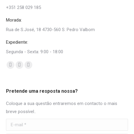
+351 258 029 185
Morada:
Rua de S.José, 18 4730-560 S. Pedro Valbom
Expediente:
Segunda - Sexta: 9:00 - 18:00
Find us on:
Facebook
Mail
Whatsapp
page
page
page
opens
opens
opens
Pretende uma resposta nossa?
in
in
in
new
new
new
Coloque a sua questão entraremos em contacto o mais
window
window
window
breve possível..
E-mail *