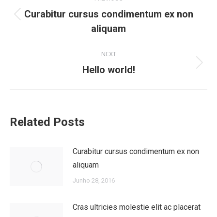
navigation
Curabitur cursus condimentum ex non
Previous
aliquam
post:
NEXT
Next
Hello world!
post:
Related Posts
Curabitur cursus condimentum ex non
aliquam
Junho 28, 2016
Cras ultricies molestie elit ac placerat