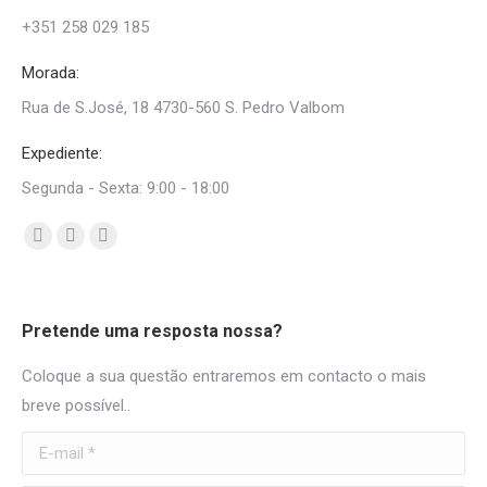
+351 258 029 185
Morada:
Rua de S.José, 18 4730-560 S. Pedro Valbom
Expediente:
Segunda - Sexta: 9:00 - 18:00
Find us on:
Facebook
Mail
Whatsapp
page
page
page
opens
opens
opens
Pretende uma resposta nossa?
in
in
in
new
new
new
Coloque a sua questão entraremos em contacto o mais
window
window
window
breve possível..
E-mail *