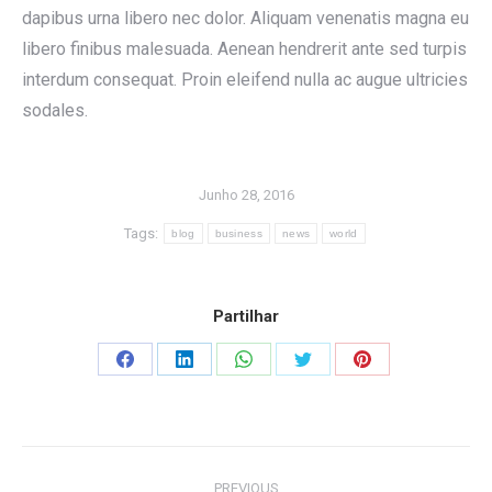
dapibus urna libero nec dolor. Aliquam venenatis magna eu
libero finibus malesuada. Aenean hendrerit ante sed turpis
interdum consequat. Proin eleifend nulla ac augue ultricies
sodales.
Junho 28, 2016
Tags:
blog
business
news
world
Partilhar
Share
Share
Share
Share
Share
on
on
on
on
on
Facebook
LinkedIn
WhatsApp
Twitter
Pinterest
Post
PREVIOUS