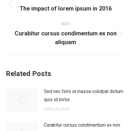
navigation
Previous
The impact of lorem ipsum in 2016
post:
NEXT
Curabitur cursus condimentum ex non
Next
aliquam
post:
Related Posts
Sed nec felis ut massa volutpat dictum
quis id tortor
Junho 28, 2016
Curabitur cursus condimentum ex non