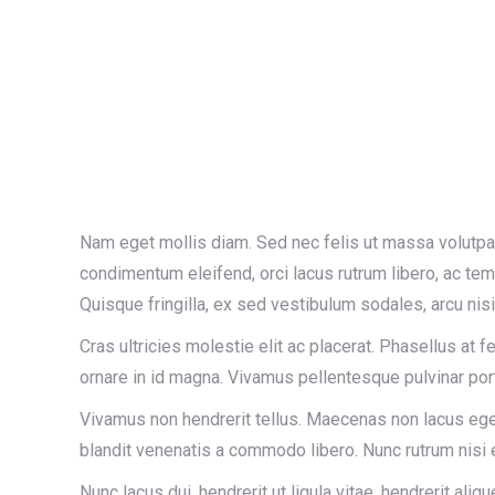
Nam eget mollis diam. Sed nec felis ut massa volutpat
condimentum eleifend, orci lacus rutrum libero, ac te
Quisque fringilla, ex sed vestibulum sodales, arcu nis
Cras ultricies molestie elit ac placerat. Phasellus at 
ornare in id magna. Vivamus pellentesque pulvinar po
Vivamus non hendrerit tellus. Maecenas non lacus eget 
blandit venenatis a commodo libero. Nunc rutrum nisi 
Nunc lacus dui, hendrerit ut ligula vitae, hendrerit ali