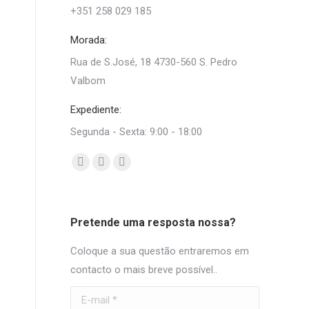
+351 258 029 185
Morada:
Rua de S.José, 18 4730-560 S. Pedro
Valbom
Expediente:
Segunda - Sexta: 9:00 - 18:00
Find us on:
Facebook
Mail
Whatsapp
page
page
page
opens
opens
opens
Pretende uma resposta nossa?
in
in
in
new
new
new
Coloque a sua questão entraremos em
window
window
window
contacto o mais breve possível..
E-mail *