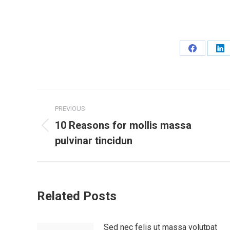
Share
Sh
on
on
Facebook
Li
Post
PREVIOUS
navigation
10 Reasons for mollis massa
Previous
pulvinar tincidun
post:
Related Posts
Sed nec felis ut massa volutpat