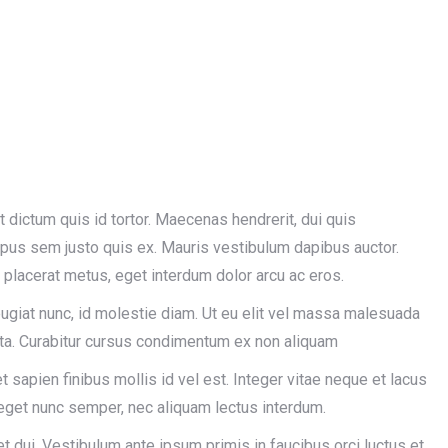
 dictum quis id tortor. Maecenas hendrerit, dui quis
mpus sem justo quis ex. Mauris vestibulum dapibus auctor.
i placerat metus, eget interdum dolor arcu ac eros.
feugiat nunc, id molestie diam. Ut eu elit vel massa malesuada
rta. Curabitur cursus condimentum ex non aliquam
sapien finibus mollis id vel est. Integer vitae neque et lacus
eget nunc semper, nec aliquam lectus interdum.
quet dui. Vestibulum ante ipsum primis in faucibus orci luctus et