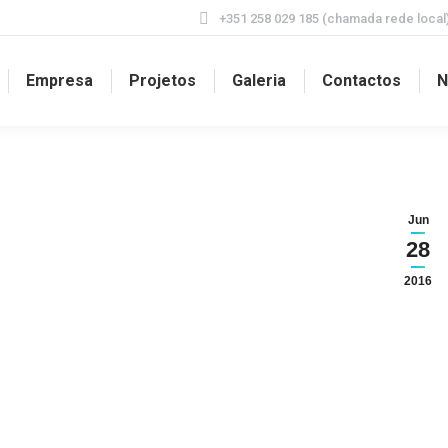
+351 258 029 185 (chamada rede local
Empresa
Projetos
Galeria
Contactos
N
Jun
28
2016