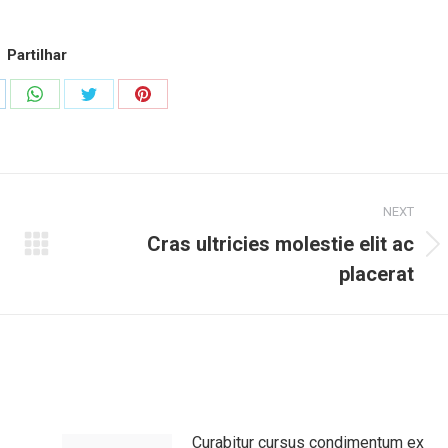
Partilhar
are
Share
Share
Share
on
on
on
nkedIn
WhatsApp
Twitter
Pinterest
NEXT
Cras ultricies molestie elit ac
Next
placerat
post:
Curabitur cursus condimentum ex