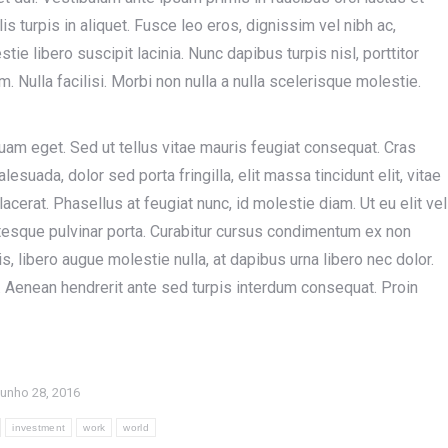
s turpis in aliquet. Fusce leo eros, dignissim vel nibh ac,
stie libero suscipit lacinia. Nunc dapibus turpis nisl, porttitor
 Nulla facilisi. Morbi non nulla a nulla scelerisque molestie.
uam eget. Sed ut tellus vitae mauris feugiat consequat. Cras
uada, dolor sed porta fringilla, elit massa tincidunt elit, vitae
placerat. Phasellus at feugiat nunc, id molestie diam. Ut eu elit vel
esque pulvinar porta. Curabitur cursus condimentum ex non
, libero augue molestie nulla, at dapibus urna libero nec dolor.
 Aenean hendrerit ante sed turpis interdum consequat. Proin
unho 28, 2016
investment
work
world