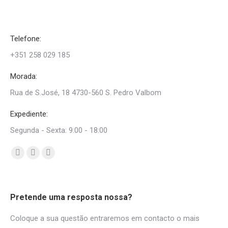
Telefone:
+351 258 029 185
Morada:
Rua de S.José, 18 4730-560 S. Pedro Valbom
Expediente:
Segunda - Sexta: 9:00 - 18:00
Find us on:
Facebook
Mail
Whatsapp
page
page
page
opens
opens
opens
Pretende uma resposta nossa?
in
in
in
new
new
new
Coloque a sua questão entraremos em contacto o mais
window
window
window