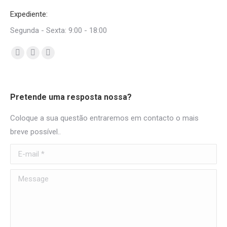
Expediente:
Segunda - Sexta: 9:00 - 18:00
Find us on:
Facebook
Mail
Whatsapp
page
page
page
opens
opens
opens
Pretende uma resposta nossa?
in
in
in
new
new
new
Coloque a sua questão entraremos em contacto o mais
window
window
window
breve possível..
E-mail *
Message