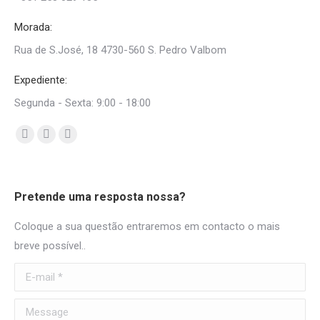
Morada:
Rua de S.José, 18 4730-560 S. Pedro Valbom
Expediente:
Segunda - Sexta: 9:00 - 18:00
Find us on:
Facebook
Mail
Whatsapp
page
page
page
opens
opens
opens
Pretende uma resposta nossa?
in
in
in
new
new
new
Coloque a sua questão entraremos em contacto o mais
window
window
window
breve possível..
E-mail *
Message