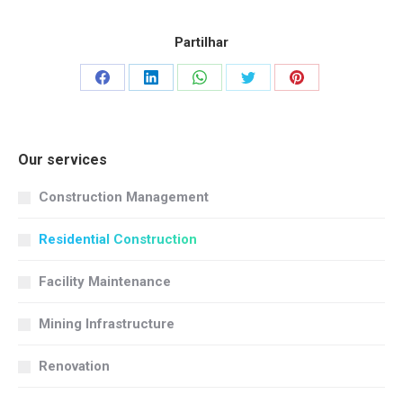
Partilhar
Share
Share
Share
Share
Share
on
on
on
on
on
Facebook
LinkedIn
WhatsApp
Twitter
Pinterest
Our services
Construction Management
Residential Construction
Facility Maintenance
Mining Infrastructure
Renovation