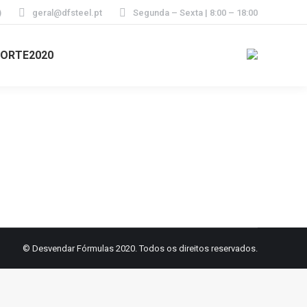
)
geral@dfsteel.pt
Segunda – Sexta | 8:00 – 18:00
ORTE2020
© Desvendar Fórmulas 2020. Todos os direitos reservados.