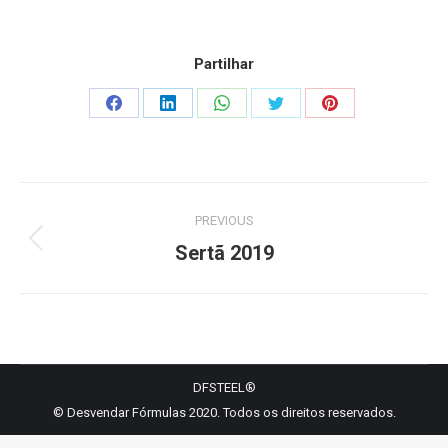
Partilhar
Share
Share
Share
Share
Share
on
on
on
on
on
Facebook
LinkedIn
WhatsApp
Twitter
Pinterest
Project
PREVIOUS
navigation
Previous
Sertã 2019
project:
DFSTEEL®
© Desvendar Fórmulas 2020. Todos os direitos reservados.