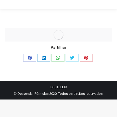
Partilhar
Share
Share
Share
Share
Share
on
on
on
on
on
Facebook
LinkedIn
WhatsApp
Twitter
Pinterest
DFSTEEL®
© Desvendar Fórmulas 2020. Todos os direitos reservados.