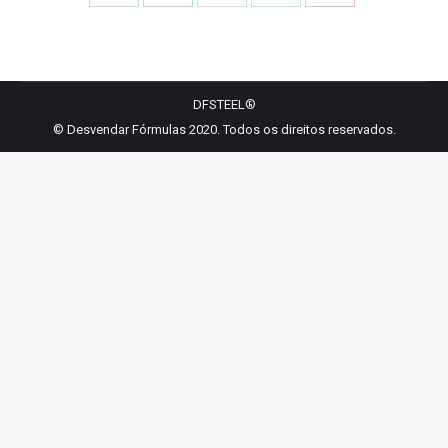
Share
Share
Share
Share
Share
on
on
on
on
on
Facebook
LinkedIn
WhatsApp
Twitter
Pinterest
DFSTEEL®
© Desvendar Fórmulas 2020. Todos os direitos reservados.