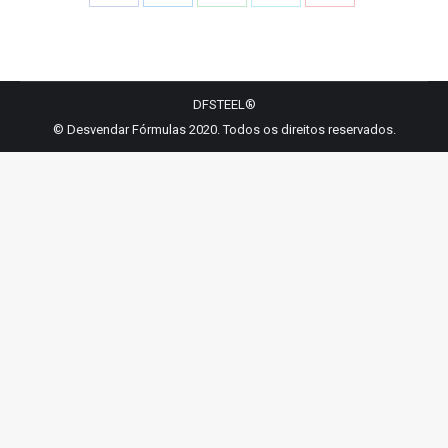
Share
Share
Share
Share
Share
on
on
on
on
on
Facebook
LinkedIn
WhatsApp
Twitter
Pinterest
DFSTEEL®
© Desvendar Fórmulas 2020. Todos os direitos reservados.