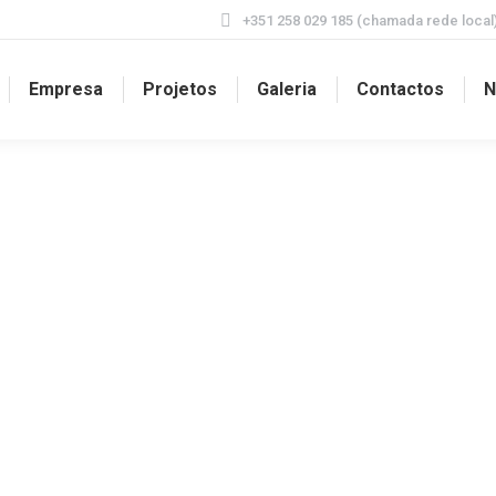
+351 258 029 185 (chamada rede local
Empresa
Projetos
Galeria
Contactos
N