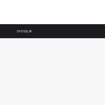
By
Desvendar Fórmulas
Setembro 7, 2020
DFSTEEL®