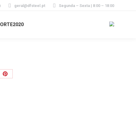
)
geral@dfsteel.pt
Segunda – Sexta | 8:00 – 18:00
ORTE2020
e
Share
on
er
Pinterest