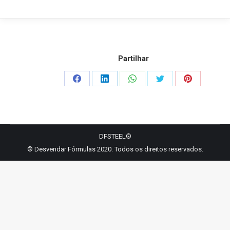
Partilhar
Share
Share
Share
Share
Share
on
on
on
on
on
Facebook
LinkedIn
WhatsApp
Twitter
Pinterest
DFSTEEL®
© Desvendar Fórmulas 2020. Todos os direitos reservados.