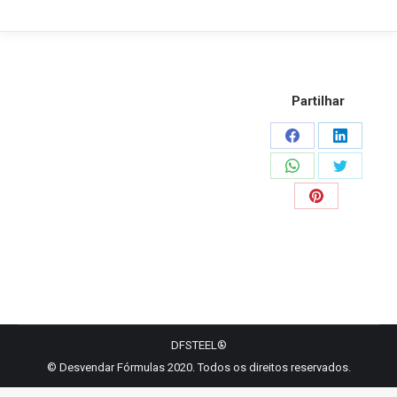
Partilhar
Share
Share
on
on
Share
Share
Facebook
LinkedIn
on
on
Share
WhatsApp
Twitter
on
Pinterest
DFSTEEL®
© Desvendar Fórmulas 2020. Todos os direitos reservados.