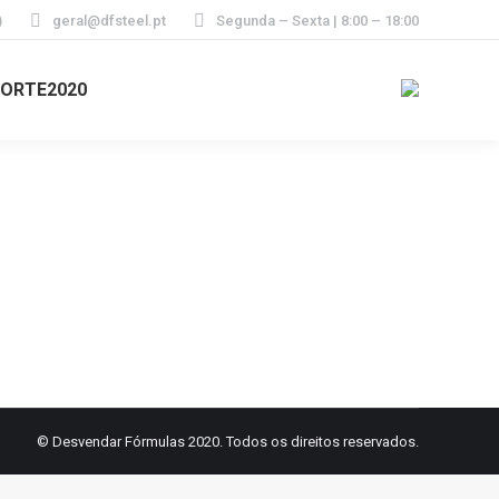
)
geral@dfsteel.pt
Segunda – Sexta | 8:00 – 18:00
ORTE2020
est
© Desvendar Fórmulas 2020. Todos os direitos reservados.