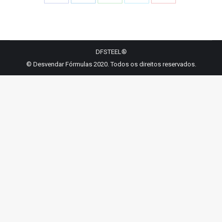
Share
Share
Share
Share
Share
on
on
on
on
on
Facebook
LinkedIn
WhatsApp
Twitter
Pinterest
DFSTEEL®
© Desvendar Fórmulas 2020. Todos os direitos reservados.