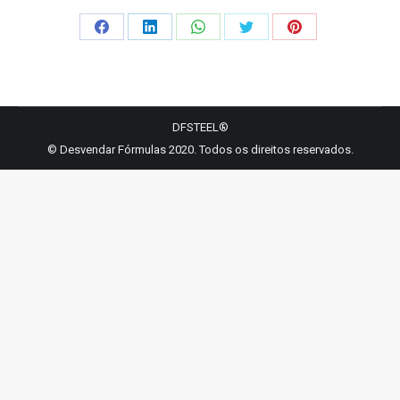
Share
Share
Share
Share
Share
on
on
on
on
on
Facebook
LinkedIn
WhatsApp
Twitter
Pinterest
DFSTEEL®
© Desvendar Fórmulas 2020. Todos os direitos reservados.