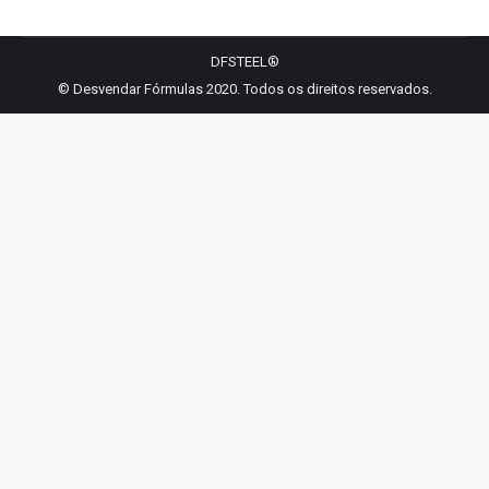
Facebook
LinkedIn
WhatsApp
Twitter
Pinterest
DFSTEEL®
© Desvendar Fórmulas 2020. Todos os direitos reservados.