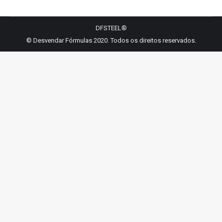
Facebook
LinkedIn
WhatsApp
Twitter
Pinterest
DFSTEEL®
© Desvendar Fórmulas 2020. Todos os direitos reservados.