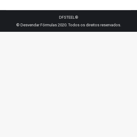
Facebook
LinkedIn
WhatsApp
Twitter
Pinterest
DFSTEEL®
© Desvendar Fórmulas 2020. Todos os direitos reservados.