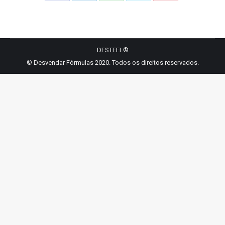
Share
Share
Share
Share
Share
on
on
on
on
on
Facebook
LinkedIn
WhatsApp
Twitter
Pinterest
DFSTEEL®
© Desvendar Fórmulas 2020. Todos os direitos reservados.