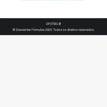
Share
Share
Share
Share
Share
on
on
on
on
on
Facebook
LinkedIn
WhatsApp
Twitter
Pinterest
DFSTEEL®
© Desvendar Fórmulas 2020. Todos os direitos reservados.