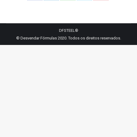
Share
Share
Share
Share
Share
on
on
on
on
on
Facebook
LinkedIn
WhatsApp
Twitter
Pinterest
DFSTEEL®
© Desvendar Fórmulas 2020. Todos os direitos reservados.