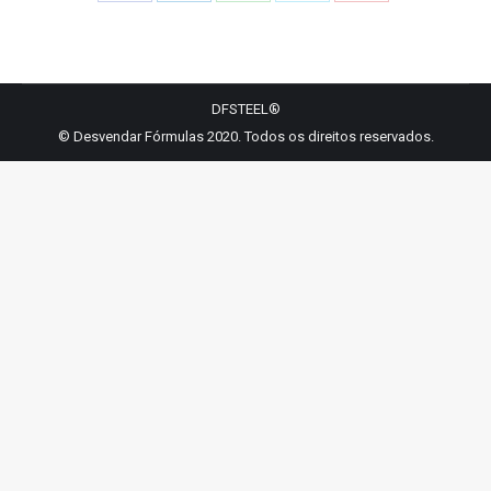
Share
Share
Share
Share
Share
on
on
on
on
on
Facebook
LinkedIn
WhatsApp
Twitter
Pinterest
DFSTEEL®
© Desvendar Fórmulas 2020. Todos os direitos reservados.