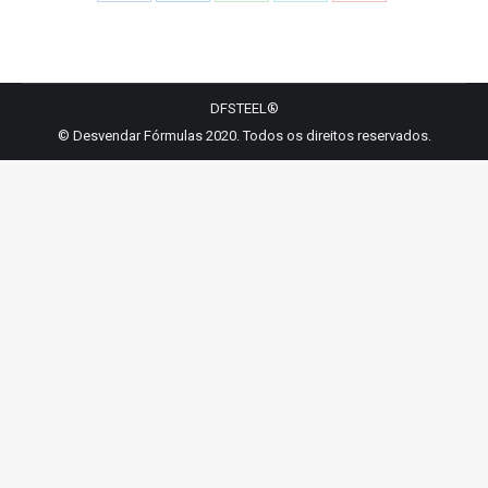
Share
Share
Share
Share
Share
on
on
on
on
on
Facebook
LinkedIn
WhatsApp
Twitter
Pinterest
DFSTEEL®
© Desvendar Fórmulas 2020. Todos os direitos reservados.