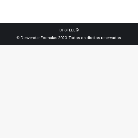
on
on
on
on
on
Facebook
LinkedIn
WhatsApp
Twitter
Pinterest
DFSTEEL®
© Desvendar Fórmulas 2020. Todos os direitos reservados.