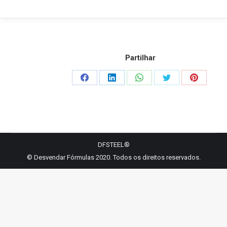
Partilhar
Share
Share
Share
Share
Share
on
on
on
on
on
Facebook
LinkedIn
WhatsApp
Twitter
Pinterest
DFSTEEL®
© Desvendar Fórmulas 2020. Todos os direitos reservados.